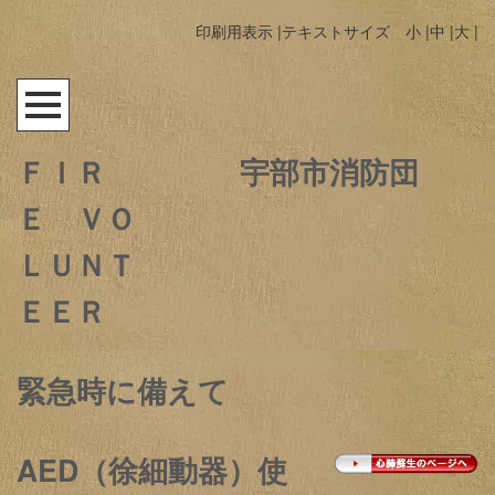
印刷用表示 |
テキストサイズ 小 |
中 |
大 |
ＦＩＲ
宇部市消防団
Ｅ ＶＯ
ＬＵＮＴ
ＥＥＲ
緊急時に備えて
AED（徐細動器）使